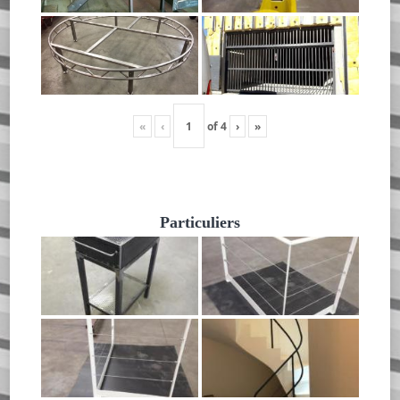
«
‹
of
4
›
»
Particuliers